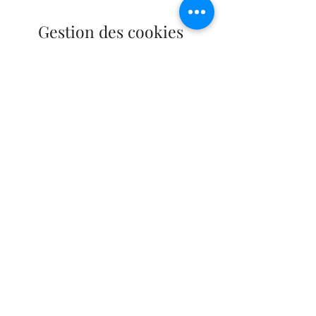
Gestion des cookies
Gestion des cookies via le navigateur :
Si vous désirez éviter que certains cookies
soient installés sur votre ordinateur, vous
pouvez le préciser via les paramètres de
confidentialité de votre navigateur.
Supprimer les cookies est aussi possible à
cet endroit-là.
Gestion des cookies via le site et la
bannière d’informations des cookies :
En tant qu’utilisateur, vous pouvez indiquer
vous-même si vous voulez accepter
uniquement les cookies essentiels ou d’autres
cookies également (comme les cookies